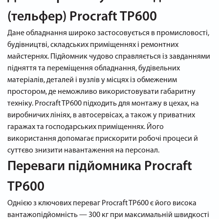
(тельфер) Procraft TP600
Дане обладнання широко застосовується в промисловості,
будівництві, складських приміщеннях і ремонтних
майстернях. Підйомник чудово справляється із завданнями
підняття та переміщення обладнання, будівельних
матеріалів, деталей і вузлів у місцях із обмеженим
простором, де неможливо використовувати габаритну
техніку. Procraft TP600 підходить для монтажу в цехах, на
виробничих лініях, в автосервісах, а також у приватних
гаражах та господарських приміщеннях. Його
використання допомагає прискорити робочі процеси й
суттєво знизити навантаження на персонал.
Переваги підйомника Procraft
TP600
Однією з ключових переваг Procraft TP600 є його висока
вантажопідйомність — 300 кг при максимальній швидкості