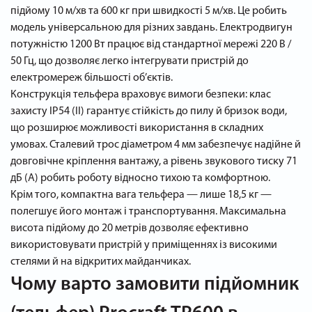
підйому 10 м/хв та 600 кг при швидкості 5 м/хв. Це робить
модель універсальною для різних завдань. Електродвигун
потужністю 1200 Вт працює від стандартної мережі 220 В /
50 Гц, що дозволяє легко інтегрувати пристрій до
електромереж більшості об’єктів.
Конструкція тельфера враховує вимоги безпеки: клас
захисту IP54 (II) гарантує стійкість до пилу й бризок води,
що розширює можливості використання в складних
умовах. Сталевий трос діаметром 4 мм забезпечує надійне й
довговічне кріплення вантажу, а рівень звукового тиску 71
дБ (А) робить роботу відносно тихою та комфортною.
Крім того, компактна вага тельфера — лише 18,5 кг —
полегшує його монтаж і транспортування. Максимальна
висота підйому до 20 метрів дозволяє ефективно
використовувати пристрій у приміщеннях із високими
стелями й на відкритих майданчиках.
Чому варто замовити підйомник