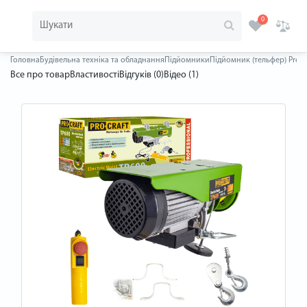
0
Головна
Будівельна техніка та обладнання
Підйомники
Підйомник (тельфер) Procr
Все про товар
Властивості
Відгуків (0)
Відео (1)