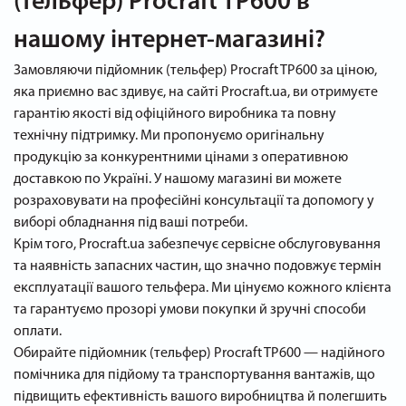
(тельфер) Procraft TP600 в
нашому інтернет-магазині?
Замовляючи підйомник (тельфер) Procraft TP600 за ціною,
яка приємно вас здивує, на сайті Procraft.ua, ви отримуєте
гарантію якості від офіційного виробника та повну
технічну підтримку. Ми пропонуємо оригінальну
продукцію за конкурентними цінами з оперативною
доставкою по Україні. У нашому магазині ви можете
розраховувати на професійні консультації та допомогу у
виборі обладнання під ваші потреби.
Крім того, Procraft.ua забезпечує сервісне обслуговування
та наявність запасних частин, що значно подовжує термін
експлуатації вашого тельфера. Ми цінуємо кожного клієнта
та гарантуємо прозорі умови покупки й зручні способи
оплати.
Обирайте підйомник (тельфер) Procraft TP600 — надійного
помічника для підйому та транспортування вантажів, що
підвищить ефективність вашого виробництва й полегшить