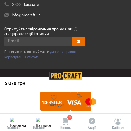
0
8
0
0
Показати
info@procraft.ua
Отримуйте повідомлення про нові акції,
спецпропозиції і знижки
Підписуючись, ви приймаєте
умови та правила
користування сайтом
5 070 грн
©
Procraft.ua
2005-2026. Усі права захищенні
Ми приймаємо
В закладки
0
Головна
Каталог
Кошик
Акції
Кабінет