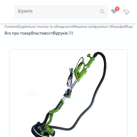
0
Головна
Будівельна техніка та обладнання
Машини шліфувальні (Жирафи)
Машина 
Все про товар
Властивості
Відгуків (1)