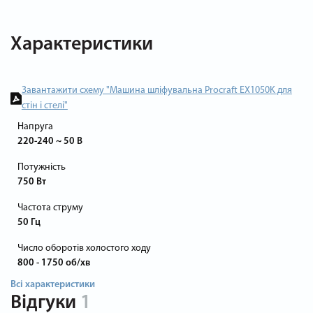
Характеристики
Завантажити схему "Машина шліфувальна Procraft EX1050K для
стін і стелі"
Напруга
220-240 ~ 50 В
Потужність
750 Вт
Частота струму
50 Гц
Число оборотів холостого ходу
800 - 1750 об/хв
Всі характеристики
Відгуки
1