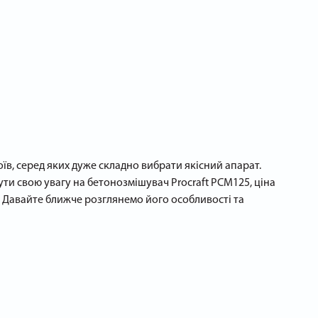
в, серед яких дуже складно вибрати якісний апарат.
ти свою увагу на бетонозмішувач Procraft PCM125, ціна
і. Давайте ближче розглянемо його особливості та
ви. Ось деякі з них:
о надійну роботу впродовж довгого часу. Також апарат
іть під час інтенсивної експлуатації на будмайданчику.
ться на будмайданчику і його комфортно транспортувати