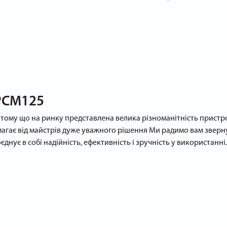
 PCM125
тому що на ринку представлена велика різноманітність пристрої
агає від майстрів дуже уважного рішення Ми радимо вам зверну
днує в собі надійність, ефективність і зручність у використанн
craft PCM125
и яким його обирають, як новачки, так і професіонали своєї спра
ристанням сучасних матеріалів і технологій, що забезпечує йог
овщини, що забезпечує стійкість і довговічність конструкції нав
озмірам, бетонозмішувач Procraft PCM125 дуже легко маневрує