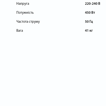
Напруга
220-240 В
Потужність
450 Вт
Частота струму
50 Гц
Вага
41 кг