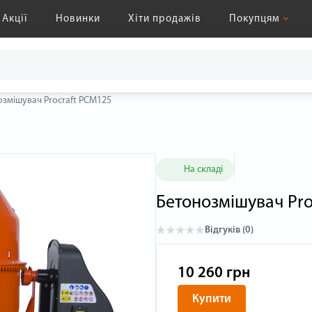
Акції
Новинки
Хіти продажів
Покупцям
змішувач Procraft PCM125
На складі
Бетонозмішувач Pro
Відгуків (0)
10 260 грн
Купити