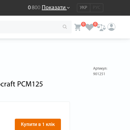
0
8
0
0
Показати
УКР
РУС
0
0
Артикул:
901251
craft PCM125
Купити в 1 клік