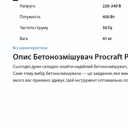
Напруга
220-240 В
Потужність
450 Вт
Частота струму
50 Гц
Вага
41 кг
Всі характеристики
Опис
Бетонозмішувач Procraft
Сьогодні дуже складно знайти надійний бетонозмішувач, 
Саме тому вибір бетонозмішувача — це завдання, яке вим
якого вас приємно здивує. Цей інструмент оптимально поє
переваги.
Переваги бетонозмішувача Pro
Бетонозмішувач Procraft PCM125 має низку переваг, завдяк
Довгий термін служби: Procraft PCM125 виконаний із вико
має міцний барабан, який виготовлений із металу певної т
Зручність: завдяки продуманому дизайну й компактним р