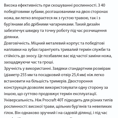
Висока ефективність при скошуванні рослинності. З 40
победітовими зубами, розташованими на двох сторонах
ножа, ви легко впораєтеся як з густою травою, так і з
бур'янами або дрібними чагарниками. Такий дизайн
забезпечує швидку та точну роботу під час розчищення
ділянки.
Довговічність. Міцний металевий корпус та победітові
наплавки на зубах гарантують тривалий термін служби та
стійкість до зносу. Це позбавляє вас від частої заміни ножа,
заощаджуючи час та гроші.
Зручність у використанні. Завдяки стандартним розмірам
(діаметр 255 мм та посадковий отвір 25,4 мм) ніж легко
встановити на більшість тримерів. Двостороння
конструкція дозволяє використовувати одну сторону за
іншою, що суттєво продовжує термін експлуатації.
Універсальність. Ніж Procraft 40T підходить для різних типів
рослинності: високої трави, щільних бур'янів та невеликих
гілок. Він однаково зручний і на садовій ділянці, і під час