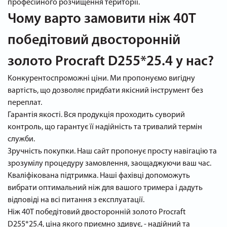
професійного розчищення території.
Чому варто замовити ніж 40T
победітовий двосторонній
золото Procraft D255*25.4 у нас?
Конкурентоспроможні ціни. Ми пропонуємо вигідну
вартість, що дозволяє придбати якісний інструмент без
переплат.
Гарантія якості. Вся продукція проходить суворий
контроль, що гарантує її надійність та тривалий термін
служби.
Зручність покупки. Наш сайт пропонує просту навігацію та
зрозумілу процедуру замовлення, заощаджуючи ваш час.
Кваліфікована підтримка. Наші фахівці допоможуть
вибрати оптимальний ніж для вашого тримера і дадуть
відповіді на всі питання з експлуатації.
Ніж 40T победітовий двосторонній золото Procraft
D255*25.4, ціна якого приємно здивує, - надійний та