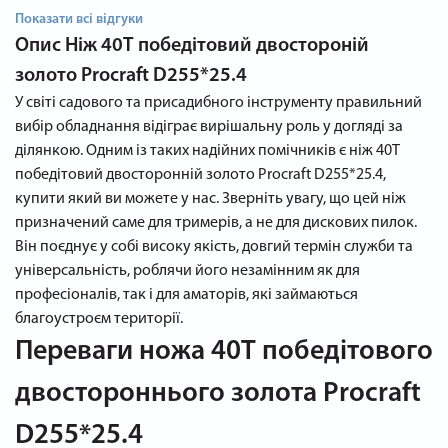
Показати всі відгуки
Опис
Ніж 40T победітовий двостороній
золото Procraft D255*25.4
У світі садового та присадибного інструменту правильний
вибір обладнання відіграє вирішальну роль у догляді за
ділянкою. Одним із таких надійних помічників є ніж 40T
победітовий двосторонній золото Procraft D255*25.4,
купити який ви можете у нас. Зверніть увагу, що цей ніж
призначений саме для тримерів, а не для дискових пилок.
Він поєднує у собі високу якість, довгий термін служби та
універсальність, роблячи його незамінним як для
професіоналів, так і для аматорів, які займаються
благоустроєм території.
Переваги ножа 40T победітового
двостороннього золота Procraft
D255*25.4