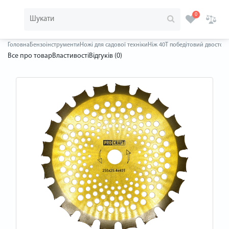
0
Головна
Бензоінструменти
Ножі для садової техніки
Ніж 40T победітовий двосторо
Все про товар
Властивості
Відгуків (0)