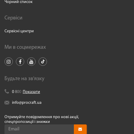
Чорний список
Сервіси
Сервісні центри
Ми в соцмережах
Будьте на зв'язку
0
8
0
0
Показати
info@procraft.ua
Отримуйте повідомлення про нові акції,
спецпропозиції і знижки