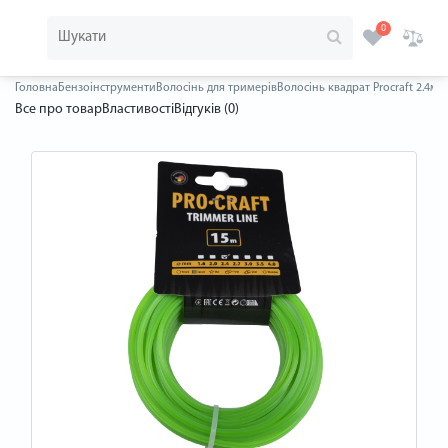
0
Головна
Бензоінструменти
Волосінь для тримерів
Волосінь квадрат Procraft 2.4мм
Все про товар
Властивості
Відгуків (0)