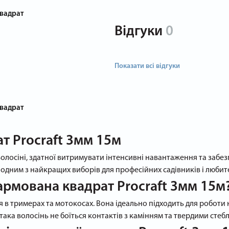
вадрат
Відгуки
0
Показати всі відгуки
вадрат
т Procraft 3мм 15м
волосіні, здатної витримувати інтенсивні навантаження та забе
 є одним з найкращих виборів для професійних садівників і люби
армована квадрат Procraft 3мм 15м
 в тримерах та мотокосах. Вона ідеально підходить для роботи
 така волосінь не боїться контактів з камінням та твердими стеб