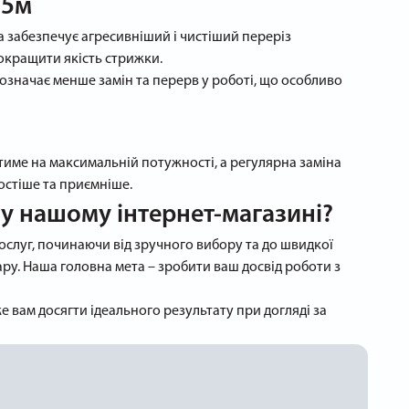
15м
а забезпечує агресивніший і чистіший переріз
покращити якість стрижки.
 означає менше замін та перерв у роботі, що особливо
атиме на максимальній потужності, а регулярна заміна
остіше та приємніше.
 у нашому інтернет-магазині?
ослуг, починаючи від зручного вибору та до швидкої
ру. Наша головна мета – зробити ваш досвід роботи з
же вам досягти ідеального результату при догляді за