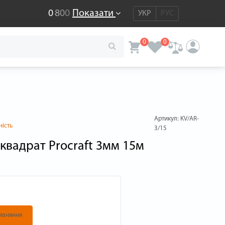
0
8
0
0
Показати
УКР
РУС
0
0
Артикул:
KV/AR-
ність
3/15
квадрат Procraft 3мм 15м
івняння