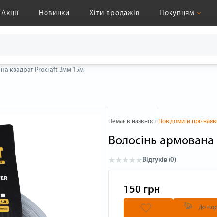
Акції
Новинки
Хіти продажів
Покупцям
на квадрат Procraft 3мм 15м
Немає в наявності
Повідомити про наяв
Волосінь армована 
Відгуків (0)
150 грн
До пор