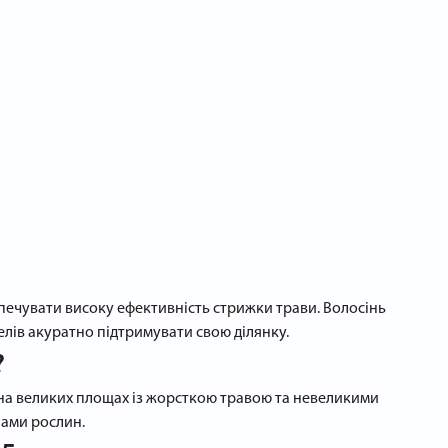
зпечувати високу ефективність стрижки трави. Волосінь
телів акуратно підтримувати свою ділянку.
?
 на великих площах із жорсткою травою та невеликими
лами рослин.