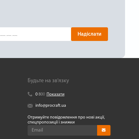
Надіслати
Будьте на зв'язку
0
8
0
0
Показати
info@procraft.ua
Отримуйте повідомлення про нові акції,
спецпропозиції і знижки