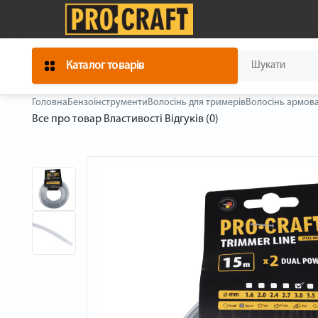
Каталог товарів
Головна
Бензоінструменти
Волосінь для тримерів
Волосінь армова
Все про товар
Властивості
Відгуків (0)