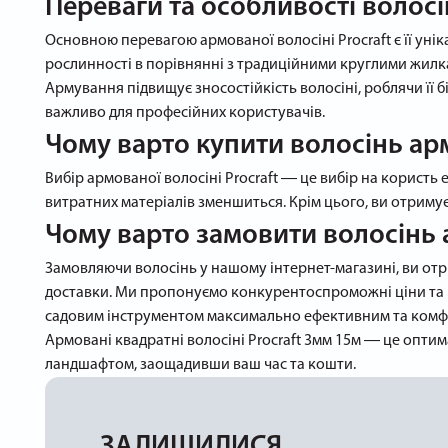
Переваги та особливості волосі
Основною перевагою армованої волосіні Procraft є її уні
рослинності в порівнянні з традиційними круглими жилка
Армування підвищує зносостійкість волосіні, роблячи її 
важливо для професійних користувачів.
Чому варто купити волосінь ар
Вибір армованої волосіні Procraft ― це вибір на користь
витратних матеріалів зменшиться. Крім цього, ви отриму
Чому варто замовити волосінь 
Замовляючи волосінь у нашому інтернет-магазині, ви отр
доставки. Ми пропонуємо конкурентоспроможні ціни та пр
садовим інструментом максимально ефективним та ком
Армовані квадратні волосіні Procraft 3мм 15м ― це оптима
ландшафтом, заощадивши ваш час та кошти.
ЗАЛИШИЛИСЯ