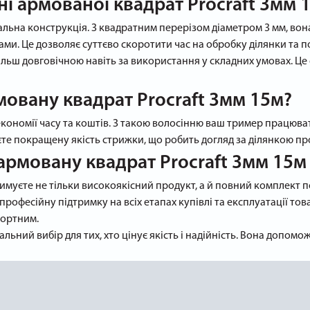
ні армованої квадрат Procraft 3мм 
кальна конструкція. З квадратним перерізом діаметром 3 мм, вон
ми. Це дозволяє суттєво скоротити час на обробку ділянки та 
більш довговічною навіть за використання у складних умовах. Це
мовану квадрат Procraft 3мм 15м?
 економії часу та коштів. З такою волосінню ваш тример працюв
єте покращену якість стрижки, що робить догляд за ділянкою пр
армовану квадрат Procraft 3мм 15м
имуєте не тільки високоякісний продукт, а й повний комплект п
офесійну підтримку на всіх етапах купівлі та експлуатації това
фортним.
льний вибір для тих, хто цінує якість і надійність. Вона допомо