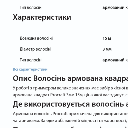
Тип волосіні
армований к
Характеристики
Довжина волосіні
15 м
Діаметр волосіні
3 мм
Тип волосіні
армований к
Всі характеристики
Опис
Волосінь армована квадра
У роботі з триммером велике значення має вибір якісної 
армована квадрат Procraft 3мм 15м, ціна якої вас здивує,
Де використовується волосінь 
Армована волосінь Procraft призначена для використання
чагарниками. Завдяки збільшеній міцності та жорсткості,