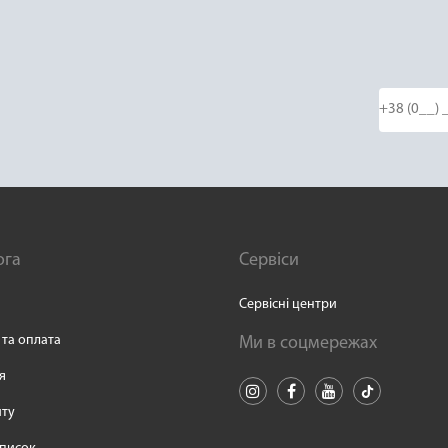
ога
Сервіси
Сервісні центри
 та оплата
Ми в соцмережах
я
йту