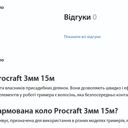
ло
Відгуки
0
Показати всі відгуки
ло
rocraft 3мм 15м
та власників присадибних ділянок. Вони дозволяють швидко і еф
ементів у роботі тримера є волосінь, яка безпосередньо контак
армована коло Procraft 3мм 15м?
дивує, призначена для використання в різних моделях тримерів, 