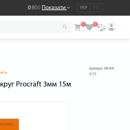
0
8
0
0
Показати
УКР
РУС
0
0
Артикул:
KR/AR-
ність
3/15
круг Procraft 3мм 15м
івняння