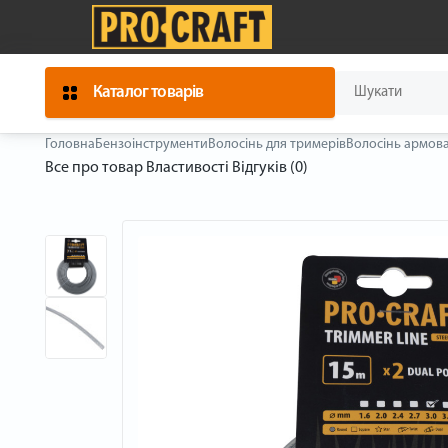
Каталог товарів
Головна
Бензоінструменти
Волосінь для тримерів
Волосінь армова
Все про товар
Властивості
Відгуків (0)