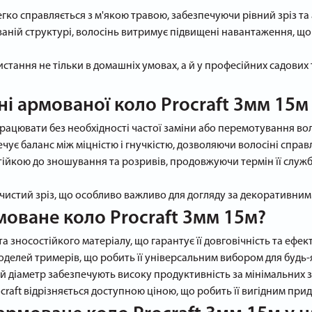
гко справляється з м'якою травою, забезпечуючи рівний зріз та
ваній структурі, волосінь витримує підвищені навантаження, щ
тання не тільки в домашніх умовах, а й у професійних садових 
ні армованої коло Procraft 3мм 15м
рацювати без необхідності частої заміни або перемотування вол
чує баланс між міцністю і гнучкістю, дозволяючи волосіні справ
ійкою до зношування та розривів, продовжуючи термін її служб
і чистий зріз, що особливо важливо для догляду за декоративни
моване коло Procraft 3мм 15м?
а зносостійкого матеріалу, що гарантує її довговічність та ефект
моделей тримерів, що робить її універсальним вибором для будь-
 діаметр забезпечують високу продуктивність за мінімальних з
craft відрізняється доступною ціною, що робить її вигідним при