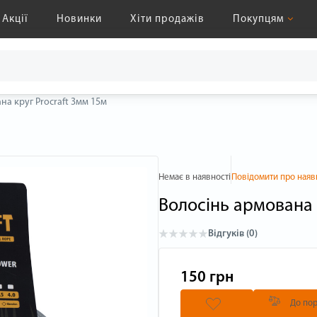
Акції
Новинки
Хіти продажів
Покупцям
на круг Procraft 3мм 15м
Немає в наявності
Повідомити про наяв
Волосінь армована 
Відгуків (0)
150 грн
До пор