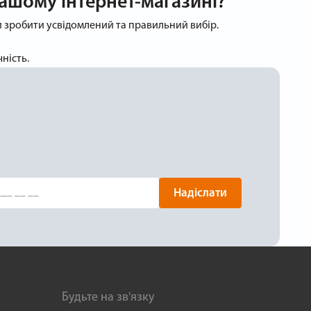
нашому інтернет-магазині?
ли зробити усвідомлений та правильний вибір.
ність.
Надіслати
Будьте на зв'язку