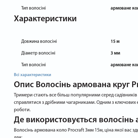
Тип волосіні
армоване ко
Характеристики
Довжина волосіні
15 м
Діаметр волосіні
3 мм
Тип волосіні
армоване ко
Всі характеристики
Опис
Волосінь армована круг P
Тримери стають все більш популярними серед садівників 
справлятися з дрібними чагарниками. Одним з ключових ел
роботи.
Де використовується волосінь 
Волосінь армована коло Procraft 3мм 15м, ціна якої вас з
для: