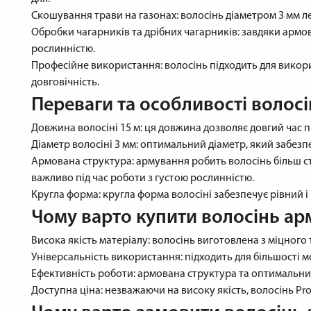
Скошування трави на газонах: волосінь діаметром 3 мм ле
Обробки чагарників та дрібних чагарників: завдяки армо
рослинністю.
Професійне використання: волосінь підходить для викорис
довговічність.
Переваги та особливості волосі
Довжина волосіні 15 м: ця довжина дозволяє довгий час п
Діаметр волосіні 3 мм: оптимальний діаметр, який забезпе
Армована структура: армування робить волосінь більш ст
важливо під час роботи з густою рослинністю.
Кругла форма: кругла форма волосіні забезпечує рівний 
Чому варто купити волосінь ар
Висока якість матеріалу: волосінь виготовлена з міцного т
Універсальність використання: підходить для більшості 
Ефективність роботи: армована структура та оптимальний
Доступна ціна: незважаючи на високу якість, волосінь Pro