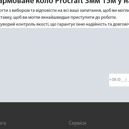
армоване коло Procraft 3мм 15м у 
могти з вибором та відповісти на всі ваші запитання, щоб ви мог
ставку, щоб ви могли якнайшвидше приступити до роботи.
суворий контроль якості, що гарантує їхню надійність та довговіч
ога
Сервіси