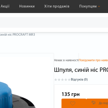
Акції
Новинки
Хіти продажів
Покупцям
синій ніс PROCRAFT MR3
Немає в наявності
Повідомити про наяв
Шпуля, синій ніс P
Відгуків (0)
135 грн
До пор