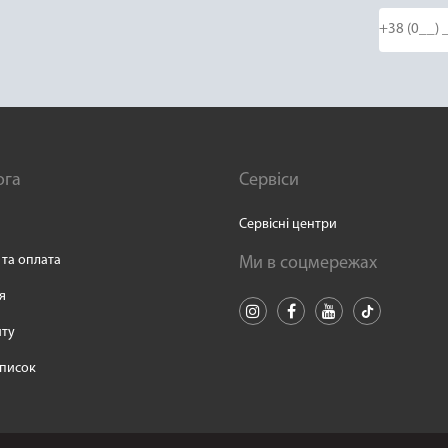
ога
Сервіси
Сервісні центри
 та оплата
Ми в соцмережах
я
йту
писок