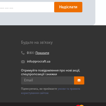
Надіслати
Будьте на зв'язку
0
8
0
0
Показати
info@procraft.ua
Отримуйте повідомлення про нові акції,
спецпропозиції і знижки
Підписуючись, ви приймаєте
умови та правила
користування сайтом