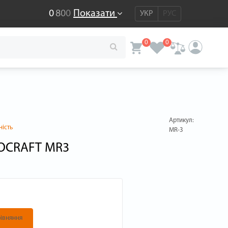
0
8
0
0
Показати
УКР
РУС
0
0
Артикул:
ність
MR-3
ROCRAFT MR3
івняння