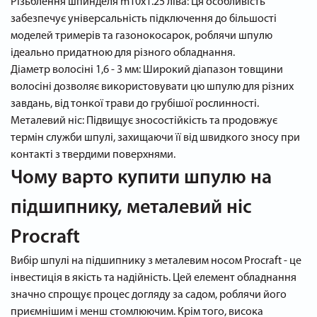
Різьблення шпинделя m10x1.25 ліва: Ця особливість
забезпечує універсальність підключення до більшості
моделей тримерів та газонокосарок, роблячи шпулю
ідеально придатною для різного обладнання.
Діаметр волосіні 1,6 - 3 мм: Широкий діапазон товщини
волосіні дозволяє використовувати цю шпулю для різних
завдань, від тонкої трави до грубішої рослинності.
Металевий ніс: Підвищує зносостійкість та продовжує
термін служби шпулі, захищаючи її від швидкого зносу при
контакті з твердими поверхнями.
Чому варто купити шпулю на
підшипнику, металевий ніс
Procraft
Вибір шпулі на підшипнику з металевим носом Procraft - це
інвестиція в якість та надійність. Цей елемент обладнання
значно спрощує процес догляду за садом, роблячи його
приємнішим і менш стомлюючим. Крім того, висока