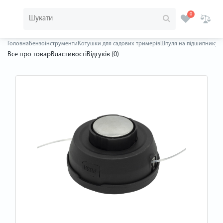
0
Головна
Бензоінструменти
Котушки для садових тримерів
Шпуля на підшипнику, м
Все про товар
Властивості
Відгуків (0)