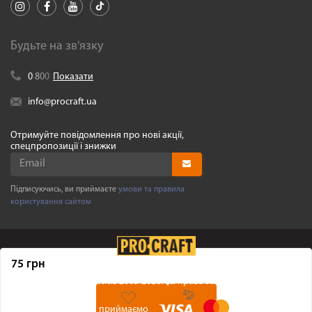
Будьте на зв'язку
0
8
0
0
Показати
info@procraft.ua
Отримуйте повідомлення про нові акції,
спецпропозиції і знижки
Підписуючись, ви приймаєте
умови та правила
користування сайтом
75 грн
©
Procraft.ua
2005-2026. Усі права захищенні
Ми приймаємо