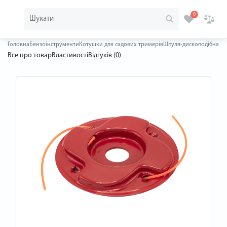
0
Головна
Бензоінструменти
Котушки для садових тримерів
Шпуля-дископодібна Pro
Все про товар
Властивості
Відгуків (0)