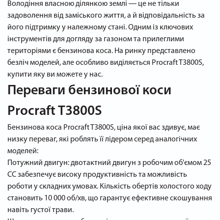
Володіння власною ділянкою землі ― це не тільки
задоволення від заміського життя, а й відповідальність за
його підтримку у належному стані. Одним із ключових
інструментів для догляду за газоном та прилеглими
територіями є бензинова коса. На ринку представлено
безліч моделей, але особливо виділяється Procraft T3800S,
купити яку ви можете у нас.
Переваги бензинової коси
Procraft T3800S
Бензинова коса Procraft T3800S, ціна якої вас здивує, має
низку переваг, які роблять її лідером серед аналогічних
моделей:
Потужний двигун: двотактний двигун з робочим об'ємом 25
СС забезпечує високу продуктивність та можливість
роботи у складних умовах. Кількість обертів холостого ходу
становить 10 000 об/хв, що гарантує ефективне скошування
навіть густої трави.