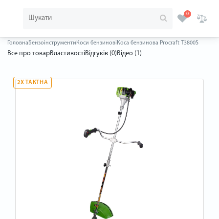
0
Головна
Бензоінструменти
Коси бензинові
Коса бензинова Procraft T3800S
Все про товар
Властивості
Відгуків (0)
Відео (1)
2Х ТАКТНА