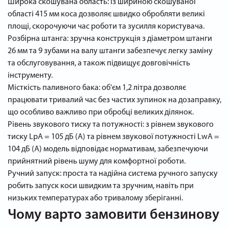
Широка скошувана область: із шириною скошуваної
області 415 мм коса дозволяє швидко обробляти великі
площі, скорочуючи час роботи та зусилля користувача.
Розбірна штанга: зручна конструкція з діаметром штанги
26 мм та 9 зубами на валу штанги забезпечує легку заміну
та обслуговування, а також підвищує довговічність
інструменту.
Місткість паливного бака: об'єм 1,2 літра дозволяє
працювати тривалий час без частих зупинок на дозаправку,
що особливо важливо при обробці великих ділянок.
Рівень звукового тиску та потужності: з рівнем звукового
тиску LpA = 105 дБ (А) та рівнем звукової потужності LwA =
104 дБ (А) модель відповідає нормативам, забезпечуючи
прийнятний рівень шуму для комфортної роботи.
Ручний запуск: проста та надійна система ручного запуску
робить запуск коси швидким та зручним, навіть при
низьких температурах або тривалому зберіганні.
Чому варто замовити бензинову