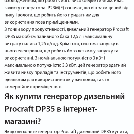
охолодженням, що робить його високоефективним. Клас
захисту генератора IP23M(F) означає, що він захищений від
пилу і вологи, що робить його придатним для
використання поза приміщеннями.
З точки зору продуктивності, дизельний генератор Procraft
DP35 має об'єм паливного бака 12,5 л і максимальну
витрату палива 1,25 л/год. Крім того, система запуску в
нього електрична, що робить його легким у запуску та
використанні. З номінальною потужністю 3 кВт і
максимальною потужністю 3,3 кВт, цей генератор здатний
живити низку приладів та інструментів, що робить його
ідеальним для використання як у житлових, так і в
комерційних приміщеннях.
Як купити генератор дизельний
Procraft DP35 в інтернет-
магазині?
Якщо ви хочете генератор Procraft дизельний DP35 купити,