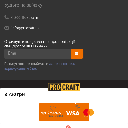
Будьте на зв'язку
0
8
0
0
Показати
info@procraft.ua
Отримуйте повідомлення про нові акції,
спецпропозиції і знижки
Підписуючись, ви приймаєте
умови та правила
користування сайтом
3 720 грн
©
Procraft.ua
2005-2026. Усі права захищенні
Ми приймаємо
В закладки
0