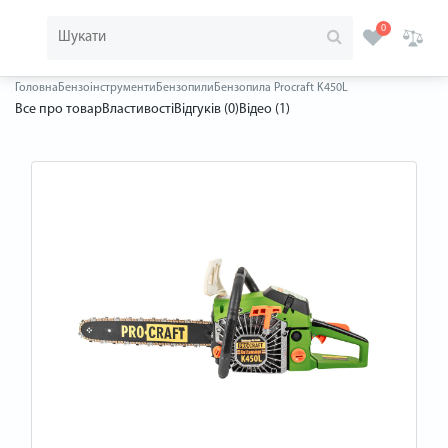
0
Головна
Бензоінструменти
Бензопили
Бензопила Procraft K450L
Все про товар
Властивості
Відгуків (0)
Відео (1)