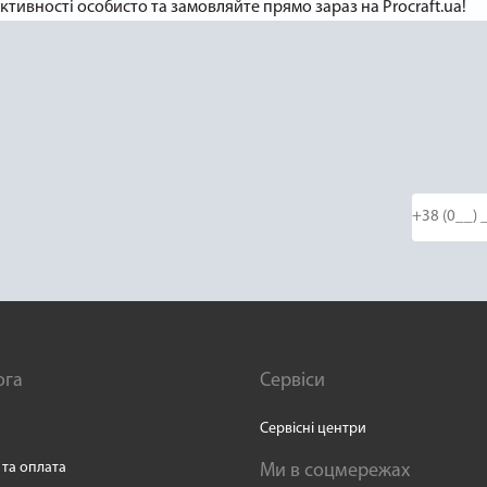
ктивності особисто та замовляйте прямо зараз на Procraft.ua!
ога
Сервіси
Сервісні центри
 та оплата
Ми в соцмережах