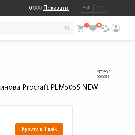
0
8
0
0
Показати
УКР
РУС
0
0
Артикул:
005055
зинова Procraft PLM505S NEW
Купити в 1 клік