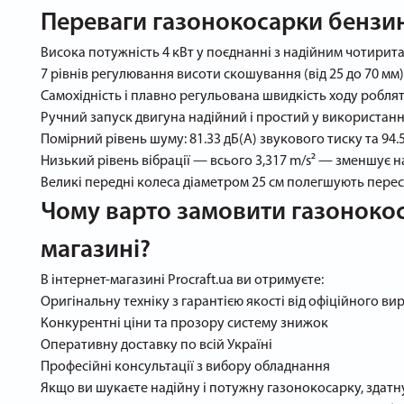
Переваги газонокосарки бензин
Висока потужність 4 кВт у поєднанні з надійним чотиритак
7 рівнів регулювання висоти скошування (від 25 до 70 мм
Самохідність і плавно регульована швидкість ходу роблят
Ручний запуск двигуна надійний і простий у використанн
Помірний рівень шуму: 81.33 дБ(А) звукового тиску та 94
Низький рівень вібрації — всього 3,317 m/s² — зменшує 
Великі передні колеса діаметром 25 см полегшують перес
Чому варто замовити газонокос
магазині?
В інтернет-магазині Procraft.ua ви отримуєте:
Оригінальну техніку з гарантією якості від офіційного в
Конкурентні ціни та прозору систему знижок
Оперативну доставку по всій Україні
Професійні консультації з вибору обладнання
Якщо ви шукаєте надійну і потужну газонокосарку, здатн