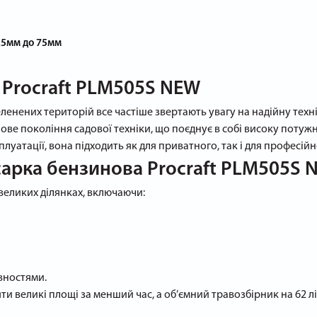
 25мм до 75мм
 Procraft PLM505S NEW
зеленених територій все частіше звертають увагу на надійну тех
нове покоління садової техніки, що поєднує в собі високу потуж
плуатації, вона підходить як для приватного, так і для професій
арка бензинова Procraft PLM505S 
 великих ділянках, включаючи:
вностями.
 великі площі за менший час, а об’ємний травозбірник на 62 лі