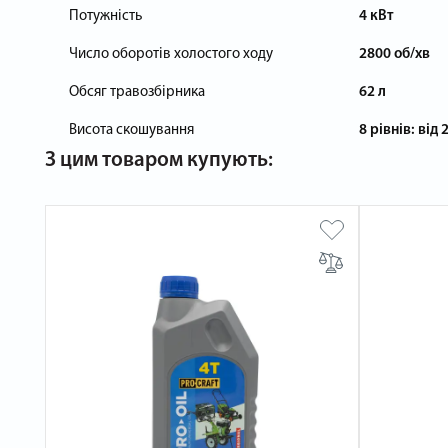
Потужність
4 кВт
Число оборотів холостого ходу
2800 об/хв
Обсяг травозбірника
62 л
Висота скошування
8 рівнів: від
З цим товаром купують: