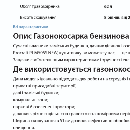
Обсяг травозбірника
62 л
Висота скошування
8 рівнів: від
Всі характеристики
Опис
Газонокосарка бензинова
Сучасні власники заміських будинків, дачних ділянок і о
Procraft PLM505S NEW, купити яку ви можете у нас, — це 
Завдяки своїм технічним характеристикам і зручності екс
Де використовується газонокос
Дана модель ідеально підходить для роботи на середніх і
приватні присадибні території;
дачі і заміські будинки;
комунальні зони;
паркові й озеленені простори;
ділянки з різною щільністю травостою та помірними нері
Ширина скошування в 51 см дозволяє ефективно обробляти
очищення.