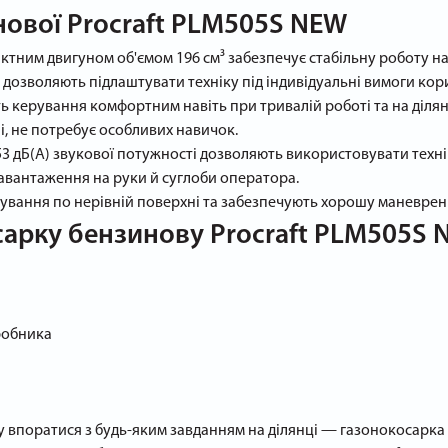
ової Procraft PLM505S NEW
тним двигуном об'ємом 196 см³ забезпечує стабільну роботу наві
) дозволяють підлаштувати техніку під індивідуальні вимоги кор
ь керування комфортним навіть при тривалій роботі та на ділян
і, не потребує особливих навичок.
.53 дБ(А) звукової потужності дозволяють використовувати техн
навантаження на руки й суглоби оператора.
ування по нерівній поверхні та забезпечують хорошу маневрені
арку бензинову Procraft PLM505S 
иробника
у впоратися з будь-яким завданням на ділянці — газонокосарка 