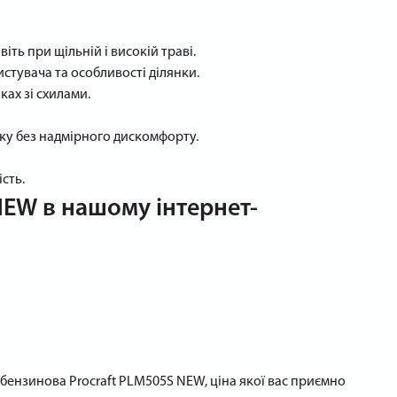
ть при щільній і високій траві.
истувача та особливості ділянки.
ках зі схилами.
іку без надмірного дискомфорту.
сть.
NEW в нашому інтернет-
бензинова Procraft PLM505S NEW, ціна якої вас приємно