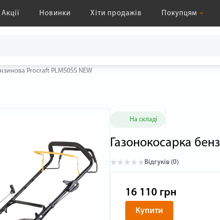
Акції
Новинки
Хіти продажів
Покупцям
нзинова Procraft PLM505S NEW
На складі
Газонокосарка бен
Відгуків (0)
16 110 грн
Купити