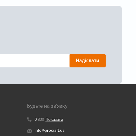
Надіслати
Будьте на зв'язку
0
8
0
0
Показати
info@procraft.ua