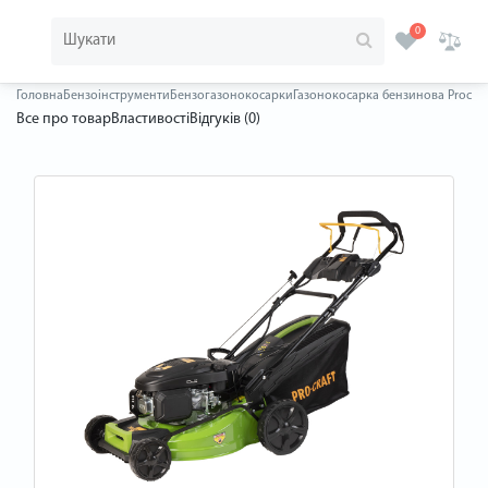
0
Головна
Бензоінструменти
Бензогазонокосарки
Газонокосарка бензинова Procra
Все про товар
Властивості
Відгуків (0)