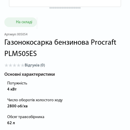
На складі
Артикул:
005054
Газонокосарка бензинова Procraft
PLM505ES
Відгуків (0)
Основні характеристики
Потужність
4 кВт
Число оборотів холостого ходу
2800 об/хв
Обсяг травозбірника
62 л