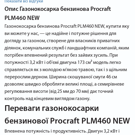
Показати всі відгуки
Опис
Газонокосарка бензинова Procraft
PLM460 NEW
Газонокосарка бензинова Procraft PLM460 NEW, купити яку
ви можете у нас, — це надійне і потужне рішення для
догляду за газоном, створене для власників приватних
ділянок, комунальних служб і ландшафтних компаній, яким
потрібен впевнений результат без зайвих зусиль. При
потужності 3,2 кВт і об’ємі двигуна 173 см³ модель легко
справляється як з молодою м’якою травою, так і з щільним
перерослим дерном. Ширина скошуваної смуги 46 см
дозволяє швидко обробляти великі площі, а семирівневе
регулювання висоти (від 25 мм до 70 мм) дає точний
контроль над кінцевим виглядом газону.
Переваги газонокосарки
бензинової Procraft PLM460 NEW
Впевнена потужність і продуктивність. Двигун 3,2 кВт і