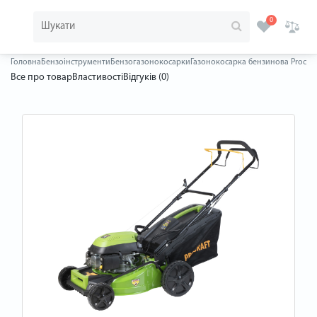
0
Головна
Бензоінструменти
Бензогазонокосарки
Газонокосарка бензинова Procra
Все про товар
Властивості
Відгуків (0)