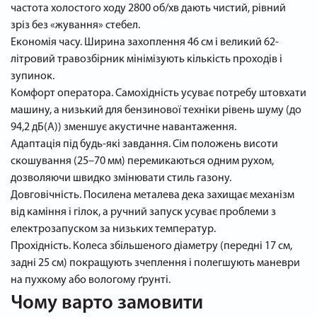
частота холостого ходу 2800 об/хв дають чистий, рівний
зріз без «жування» стебел.
Економія часу. Ширина захоплення 46 см і великий 62-
літровий травозбірник мінімізують кількість проходів і
зупинок.
Комфорт оператора. Самохідність усуває потребу штовхати
машину, а низький для бензинової техніки рівень шуму (до
94,2 дБ(А)) зменшує акустичне навантаження.
Адаптація під будь-які завдання. Сім положень висоти
скошування (25–70 мм) перемикаються одним рухом,
дозволяючи швидко змінювати стиль газону.
Довговічність. Посилена металева дека захищає механізм
від каміння і гілок, а ручний запуск усуває проблеми з
електрозапуском за низьких температур.
Прохідність. Колеса збільшеного діаметру (передні 17 см,
задні 25 см) покращують зчеплення і полегшують маневри
на пухкому або вологому ґрунті.
Чому варто замовити