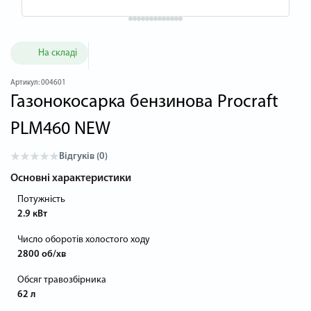
На складі
Артикул:
004601
Газонокосарка бензинова Procraft
PLM460 NEW
Відгуків (0)
Основні характеристики
Потужність
2.9 кВт
Число оборотів холостого ходу
2800 об/хв
Обсяг травозбірника
62 л