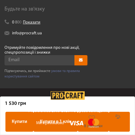
Будьте на зв'язку
0
8
0
0
Показати
info@procraft.ua
Отримуйте повідомлення про нові акції,
спецпропозиції і знижки
Підписуючись, ви приймаєте
умови та правила
користування сайтом
1 530 грн
©
Procraft.ua
2005-2026. Усі права захищенні
Купити
Купити в 1 клік
Ми приймаємо
В закладки