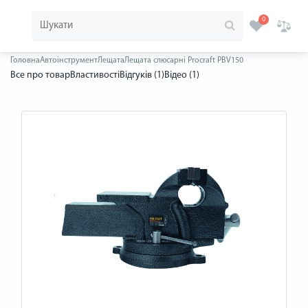
0
Головна
Автоінструмент
Лещата
Лещата слюсарні Procraft PBV150
Все про товар
Властивості
Відгуків (1)
Відео (1)