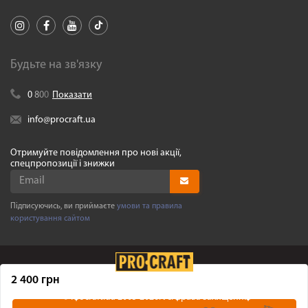
Будьте на зв'язку
0
8
0
0
Показати
info@procraft.ua
Отримуйте повідомлення про нові акції,
спецпропозиції і знижки
Підписуючись, ви приймаєте
умови та правила
користування сайтом
2 400 грн
©
Procraft.ua
2005-2026. Усі права захищенні