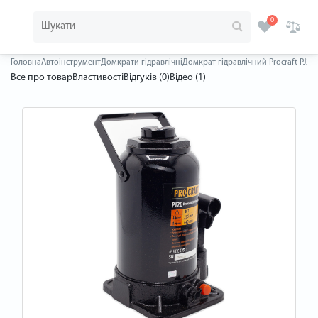
0
Головна
Автоінструмент
Домкрати гідравлічні
Домкрат гідравлічний Procraft PJ20
Все про товар
Властивості
Відгуків (0)
Відео (1)