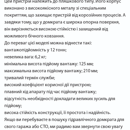
Цей пристрій належить до пляшкового типу. Його корпус
виконано з високоякісного металу зі спеціальним
покриттям, що захищає пристрій від корозійних процесів. А
завдяки тому, що у домкрата є широка опорна поверхня,
він вирізняється високою стійкістю і захищений від
можливого бічного ковзання.
До переваг цієї моделі можна віднести такі:
вантажопідйомність у 12 тонн;
невелика вага: 6,2 кг;
мінімальна висота підйому вантажу: 125 мм;
максимальна висота підйому вантажу; 210 мм;
тривалий термін служби;
високий коефіцієнт корисної дії пристрою;
плавний хід апарату під час підйому вантажу;
відсутність необхідності докладати великих зусиль для
підйому;
висока стійкість конструкції, її простота і надійність.
Якщо ви перебуваєте в пошуку гідравлічного домкрата для
свого гаража або СТО, ми радимо вам звернути свою увагу