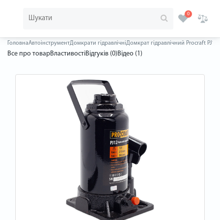
0
Головна
Автоінструмент
Домкрати гідравлічні
Домкрат гідравлічний Procraft PJ12
Все про товар
Властивості
Відгуків (0)
Відео (1)