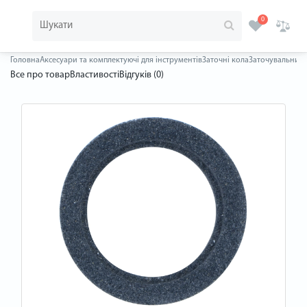
0
Головна
Аксесуари та комплектуючі для інструментів
Заточні кола
Заточувальний 
Все про товар
Властивості
Відгуків (0)