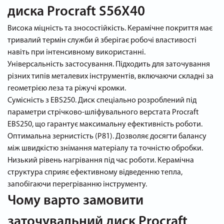
диска Procraft S56X40
Висока міцність та зносостійкість. Керамічне покриття має
тривалий термін служби й зберігає робочі властивості
навіть при інтенсивному використанні.
Універсальність застосування. Підходить для заточування
різних типів металевих інструментів, включаючи складні за
геометрією леза та ріжучі кромки.
Сумісність з EBS250. Диск спеціально розроблений під
параметри стрічково-шліфувального верстата Procraft
EBS250, що гарантує максимальну ефективність роботи.
Оптимальна зернистість (P81). Дозволяє досягти балансу
між швидкістю знімання матеріалу та точністю обробки.
Низький рівень нагрівання під час роботи. Керамічна
структура сприяє ефективному відведенню тепла,
запобігаючи перегріванню інструменту.
Чому варто замовити
заточувальний диск Procraft