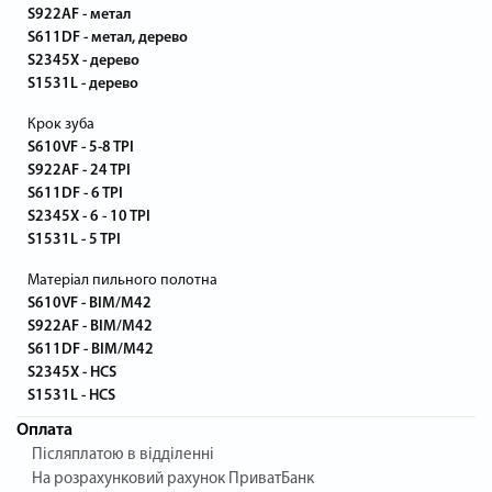
S922AF - метал
S611DF - метал, дерево
S2345X - дерево
S1531L - дерево
Крок зуба
S610VF - 5-8 TPI
S922AF - 24 TPI
S611DF - 6 TPI
S2345X - 6 - 10 TPI
S1531L - 5 TPI
Матеріал пильного полотна
S610VF - BIM/M42
S922AF - BIM/M42
S611DF - BIM/M42
S2345X - HCS
S1531L - HCS
Оплата
Післяплатою в відділенні
На розрахунковий рахунок ПриватБанк