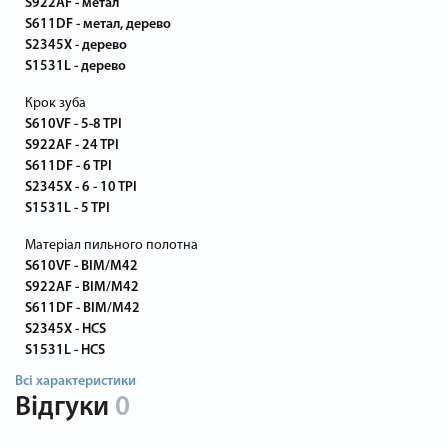
S922AF - метал
S611DF - метал, дерево
S2345X - дерево
S1531L - дерево
Крок зуба
S610VF - 5-8 TPI
S922AF - 24 TPI
S611DF - 6 TPI
S2345X - 6 - 10 TPI
S1531L - 5 TPI
Матеріал пильного полотна
S610VF - BIM/M42
S922AF - BIM/M42
S611DF - BIM/M42
S2345X - HCS
S1531L - HCS
Всі характеристики
Відгуки
0