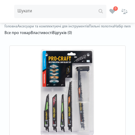
0
Головна
Аксесуари та комплектуючі для інструментів
Пильні полотна
Набір пильни
Все про товар
Властивості
Відгуків (0)