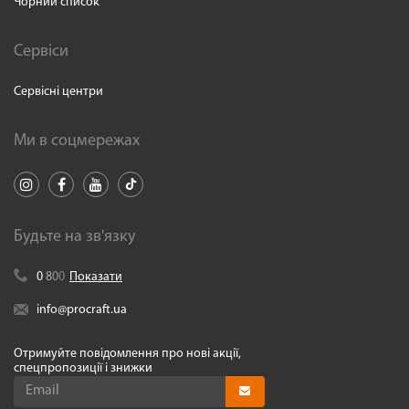
Чорний список
Сервіси
Сервісні центри
Ми в соцмережах
Будьте на зв'язку
0
8
0
0
Показати
info@procraft.ua
Отримуйте повідомлення про нові акції,
спецпропозиції і знижки