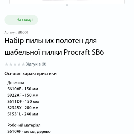
На складі
Артикул:
SB6000
Набір пильних полотен для
шабельної пилки Procraft SB6
Відгуків (0)
Основні характеристики
Довжина
S610VF - 150 мм
S922AF - 150 мм
S611DF - 150 мм
S2345X - 200 мм
S1531L - 240 мм
Робочий матеріал
S610VF - метал, дерево