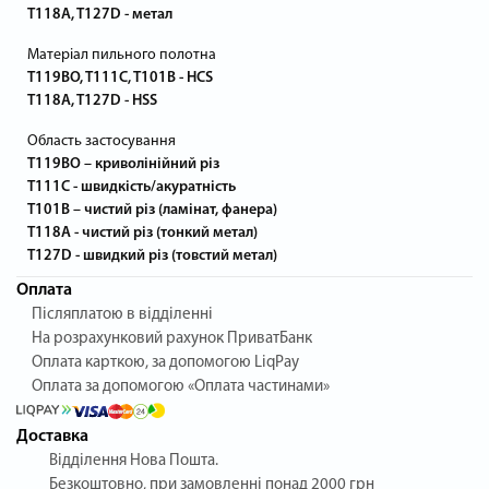
T118A, T127D - метал
Матеріал пильного полотна
T119BO, T111C, T101B - HCS
T118A, T127D - HSS
Область застосування
T119BO – криволінійний різ
T111C - швидкість/акуратність
T101B – чистий різ (ламінат, фанера)
T118A - чистий різ (тонкий метал)
T127D - швидкий різ (товстий метал)
Оплата
Післяплатою в відділенні
На розрахунковий рахунок ПриватБанк
Оплата карткою, за допомогою LiqPay
Оплата за допомогою «Оплата частинами»
Доставка
Відділення Нова Пошта.
Безкоштовно, при замовленні понад 2000 грн