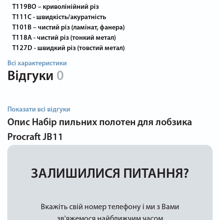
T119BO – криволінійний різ
T111C - швидкість/акуратність
T101B – чистий різ (ламінат, фанера)
T118A - чистий різ (тонкий метал)
T127D - швидкий різ (товстий метал)
Всі характеристики
Відгуки
0
Показати всі відгуки
Опис
Набір пильних полотен для лобзика
Procraft JB11
ЗАЛИШИЛИСЯ ПИТАННЯ?
Вкажіть свій номер телефону і ми з Вами
зв'яжемося найближчим часом