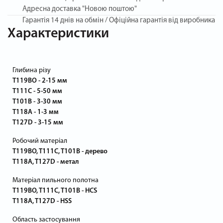
Адресна доставка "Новою поштою"
Гарантія
14 днів на обмін / Офіційна гарантія від виробника
Характеристики
Глибина різу
T119BO - 2-15 мм
T111C - 5-50 мм
T101B - 3-30 мм
T118A - 1-3 мм
T127D - 3-15 мм
Робочий матеріал
T119BO, T111C, T101B - дерево
T118A, T127D - метал
Матеріал пильного полотна
T119BO, T111C, T101B - HCS
T118A, T127D - HSS
Область застосування