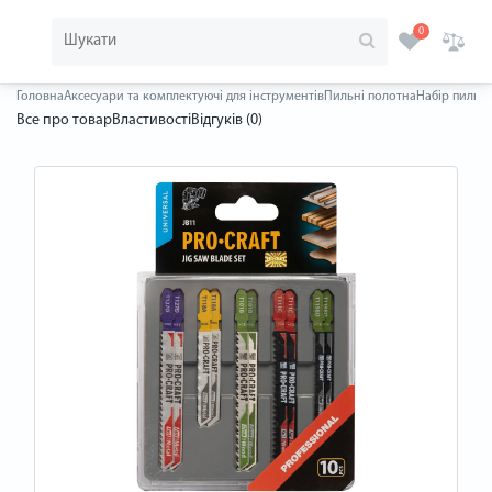
0
Головна
Аксесуари та комплектуючі для інструментів
Пильні полотна
Набір пильни
Все про товар
Властивості
Відгуків (0)