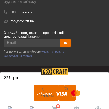
Будьте на зв'язку
0
8
0
0
Показати
info@procraft.ua
Отримуйте повідомлення про нові акції,
спецпропозиції і знижки
Підписуючись, ви приймаєте
умови та правила
користування сайтом
225 грн
©
Procraft.ua
2005-2026. Усі права захищенні
Ми приймаємо
В закладки
0