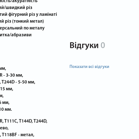
кість/акуратність
ий/швидкий різ
тий фігурний різ у ламінаті
ий різ (тонкий метал)
версальний по металу
литка/абразиви
Відгуки
0
Показати всі відгуки
мм,
 - 3-30 мм,
 T244D - 5-50 мм,
-15 мм,
м,
6 мм,
10 мм.
R, T111C, T144D, T244D,
ево,
, T118BF - метал,