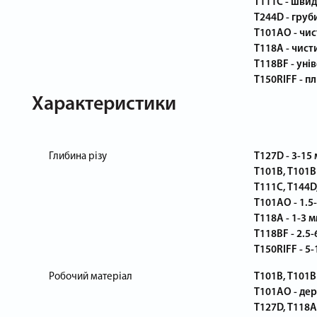
T111C - швид
T244D - груб
T101AO - чис
T118A - чист
T118BF - уні
T150RIFF - п
Характеристики
Глибина різу
T127D - 3-15 
T101B, T101BR
T111C, T144D,
T101AO - 1.5
T118A - 1-3 м
T118BF - 2.5-
T150RIFF - 5-
Робочий матеріал
T101B, T101B
T101AO - дер
T127D, T118A