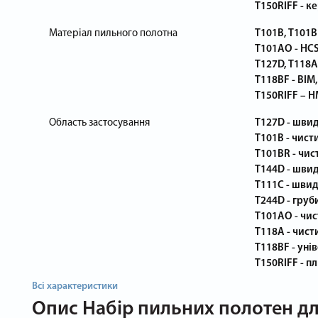
T150RIFF - к
Матеріал пильного полотна
T101B, T101B
T101AO - HCS
T127D, T118A 
T118BF - BIM,
T150RIFF – H
Область застосування
T127D - швид
T101B - чисти
T101BR - чист
T144D - швид
T111C - швид
T244D - груб
T101AO - чис
T118A - чист
T118BF - уні
T150RIFF - п
Всі характеристики
Опис
Набір пильних полотен дл