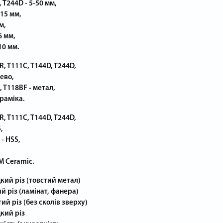
 T244D - 5-50 мм,
-15 мм,
м,
6 мм,
10 мм.
R, T111C, T144D, T244D,
ево,
, T118BF - метал,
ераміка.
R, T111C, T144D, T244D,
,
- HSS,
M Ceramic.
кий різ (товстий метал)
й різ (ламінат, фанера)
ий різ (без сколів зверху)
кий різ