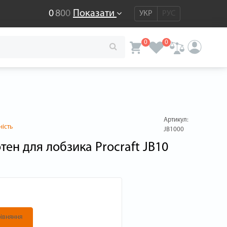
0
8
0
0
Показати
УКР
РУС
0
0
Артикул:
ність
JB1000
тен для лобзика Procraft JB10
івняння