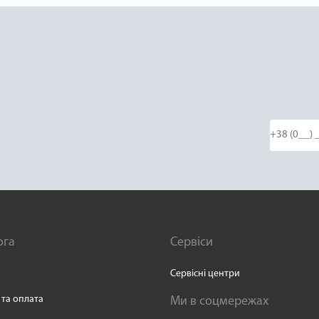
ога
Сервіси
Сервісні центри
 та оплата
Ми в соцмережах