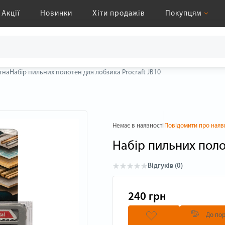
Акції
Новинки
Хіти продажів
Покупцям
тна
Набір пильних полотен для лобзика Procraft JB10
Немає в наявності
Повідомити про наяв
Набір пильних поло
Відгуків (0)
240 грн
До пор