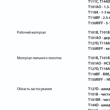
T111C, T144D,
T101AO - 1.5
T118A - 1-3 м
T118BF - 2.5-
T150RIFF - 5-
Робочий матеріал
T101B, T101B
T101AO - дер
T127D, T118A
T150RIFF - к
Матеріал пильного полотна
T101B, T101B
T101AO - HCS
T127D, T118A 
T118BF - BIM,
T150RIFF – H
Область застосування
T127D - швид
T101B - чисти
T101BR - чист
T144D - швид