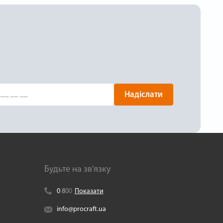
Надіслати
Будьте на зв'язку
0
8
0
0
Показати
info@procraft.ua