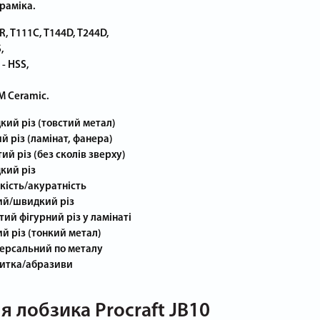
ераміка.
R, T111C, T144D, T244D,
,
- HSS,
M Ceramic.
кий різ (товстий метал)
й різ (ламінат, фанера)
ий різ (без сколів зверху)
кий різ
кість/акуратність
ий/швидкий різ
тий фігурний різ у ламінаті
ий різ (тонкий метал)
версальний по металу
литка/абразиви
я лобзика Procraft JB10