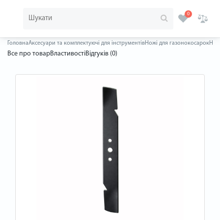
0
Головна
Аксесуари та комплектуючі для інструментів
Ножі для газонокосарок
Ніж
Все про товар
Властивості
Відгуків (0)