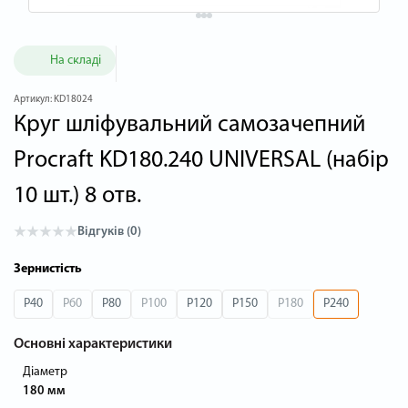
На складі
Артикул:
KD18024
Круг шліфувальний самозачепний
Procraft KD180.240 UNIVERSAL (набір
10 шт.) 8 отв.
Відгуків (0)
Зернистість
P40
P60
P80
P100
P120
P150
P180
P240
Основні характеристики
Діаметр
180 мм