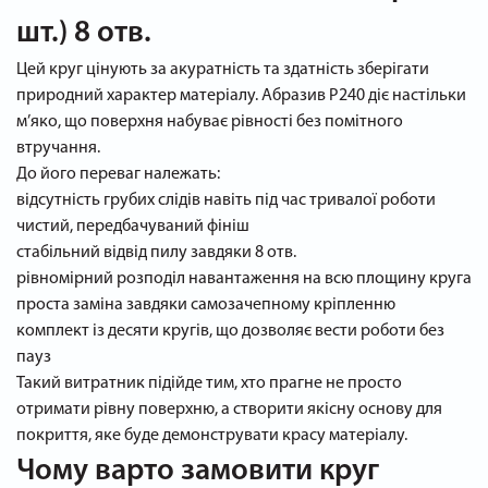
шт.) 8 отв.
Цей круг цінують за акуратність та здатність зберігати
природний характер матеріалу. Абразив P240 діє настільки
м’яко, що поверхня набуває рівності без помітного
втручання.
До його переваг належать:
відсутність грубих слідів навіть під час тривалої роботи
чистий, передбачуваний фініш
стабільний відвід пилу завдяки 8 отв.
рівномірний розподіл навантаження на всю площину круга
проста заміна завдяки самозачепному кріпленню
комплект із десяти кругів, що дозволяє вести роботи без
пауз
Такий витратник підійде тим, хто прагне не просто
отримати рівну поверхню, а створити якісну основу для
покриття, яке буде демонструвати красу матеріалу.
Чому варто замовити круг