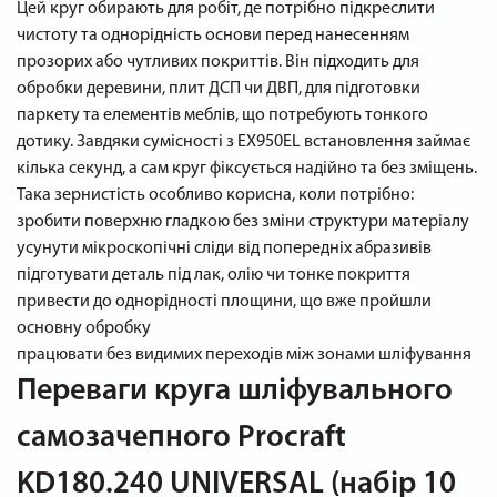
Цей круг обирають для робіт, де потрібно підкреслити
чистоту та однорідність основи перед нанесенням
прозорих або чутливих покриттів. Він підходить для
обробки деревини, плит ДСП чи ДВП, для підготовки
паркету та елементів меблів, що потребують тонкого
дотику. Завдяки сумісності з EX950EL встановлення займає
кілька секунд, а сам круг фіксується надійно та без зміщень.
Така зернистість особливо корисна, коли потрібно:
зробити поверхню гладкою без зміни структури матеріалу
усунути мікроскопічні сліди від попередніх абразивів
підготувати деталь під лак, олію чи тонке покриття
привести до однорідності площини, що вже пройшли
основну обробку
працювати без видимих переходів між зонами шліфування
Переваги круга шліфувального
самозачепного Procraft
KD180.240 UNIVERSAL (набір 10