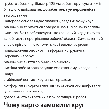
грубого абразиву. Діаметр 125 мм робить круг сумісним із
більшістю шліфмашин, що забезпечує універсальність
застосування.
Паперова основа надає гнучкість, завдяки чому круг
рівномірно торкається поверхні навіть у зонах із легким
вигином. 8 отв. забезпечують покращений відвід пилу та
запобігають перегріванню робочої області. Самозачепний
спосіб кріплення економить час і виключає ризик
пошкодження опорної платформи інструмента.
Переваги набору:
рівномірне зняття дрібних нерівностей;
чистіша робоча зона завдяки ефективному відведенню
пилу;
стабільний контакт круга з матеріалом;
комфортне використання під час середнього шліфування
деревини та покриттів;
довговічність витратників при регулярній роботі.
Чому варто замовити круг