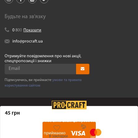
Будьте на зв'язку
0
8
0
0
Показати
info@procraft.ua
Отримуйте повідомлення про нові акції,
спецпропозиції і знижки
Підписуючись, ви приймаєте
умови та правила
користування сайтом
45 грн
©
Procraft.ua
2005-2026. Усі права захищенні
Ми приймаємо
В закладки