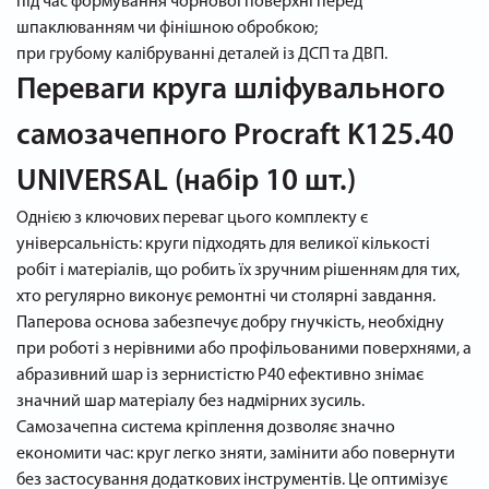
під час формування чорнової поверхні перед
шпаклюванням чи фінішною обробкою;
при грубому калібруванні деталей із ДСП та ДВП.
Переваги круга шліфувального
самозачепного Procraft K125.40
UNIVERSAL (набір 10 шт.)
Однією з ключових переваг цього комплекту є
універсальність: круги підходять для великої кількості
робіт і матеріалів, що робить їх зручним рішенням для тих,
хто регулярно виконує ремонтні чи столярні завдання.
Паперова основа забезпечує добру гнучкість, необхідну
при роботі з нерівними або профільованими поверхнями, а
абразивний шар із зернистістю P40 ефективно знімає
значний шар матеріалу без надмірних зусиль.
Самозачепна система кріплення дозволяє значно
економити час: круг легко зняти, замінити або повернути
без застосування додаткових інструментів. Це оптимізує