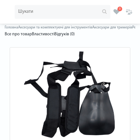
0
Головна
Аксесуари та комплектуючі для інструментів
Аксесуари для тримерів
Ремі
Все про товар
Властивості
Відгуків (0)