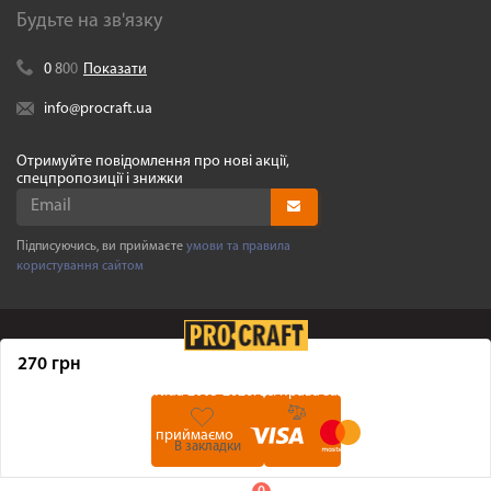
Будьте на зв'язку
0
8
0
0
Показати
info@procraft.ua
Отримуйте повідомлення про нові акції,
спецпропозиції і знижки
Підписуючись, ви приймаєте
умови та правила
користування сайтом
270 грн
©
Procraft.ua
2005-2026. Усі права захищенні
Ми приймаємо
В закладки