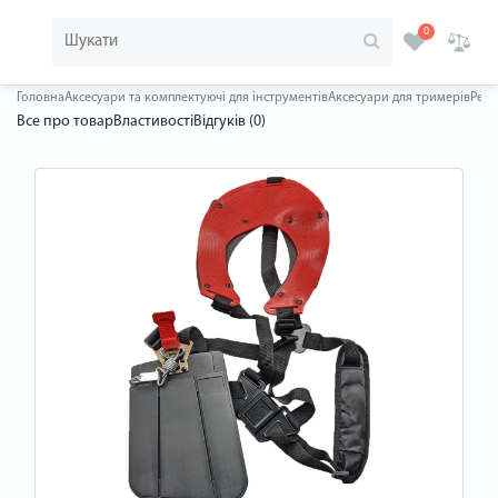
0
Головна
Аксесуари та комплектуючі для інструментів
Аксесуари для тримерів
Ремі
Все про товар
Властивості
Відгуків (0)