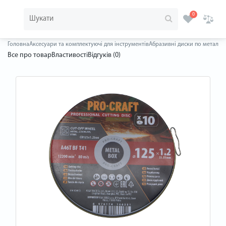
0
Головна
Аксесуари та комплектуючі для інструментів
Абразивні диски по металу
Д
Все про товар
Властивості
Відгуків (0)