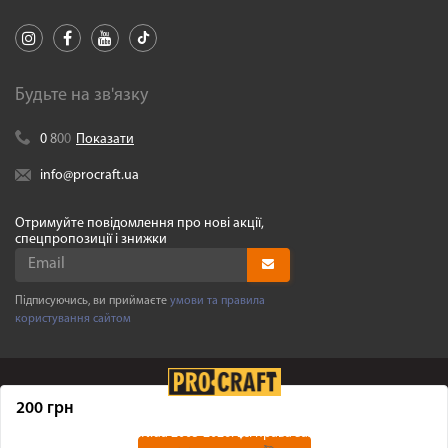
Будьте на зв'язку
0
8
0
0
Показати
info@procraft.ua
Отримуйте повідомлення про нові акції,
спецпропозиції і знижки
Підписуючись, ви приймаєте
умови та правила
користування сайтом
200 грн
©
Procraft.ua
2005-2026. Усі права захищенні