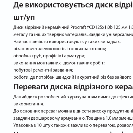
Де використовується диск відрі
шт/уп
Диск відрізний керамічний Procraft YCD125x1.0b 125 мм 1,
металу та інших твердих матеріалів. Завдяки універсальн
Найчастіше його використовують у таких випадках:
різання металевих листів і тонких заготовок;
обробка труб, профілів і арматури;
виконання монтажних і демонтажних робіт;
побутові ремонтні завдання;
роботи, де потрібен швидкий і акуратний різ без зайвого
Переваги диска відрізного кера
Даний диск розроблений з урахуванням вимог до ефективн
використання.
До основних переваг можна віднести високу продуктивніс
завдяки двошаровому армуванню. Товщина 1,0 мм зменшує 
Упаковка з 10 штук також є важливою перевагою, дозволяю