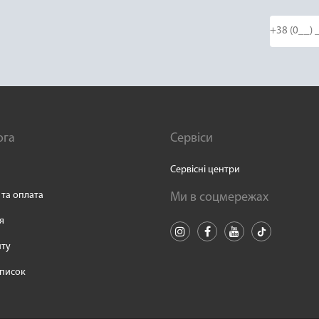
ога
Сервіси
Сервісні центри
 та оплата
Ми в соцмережах
я
йту
писок