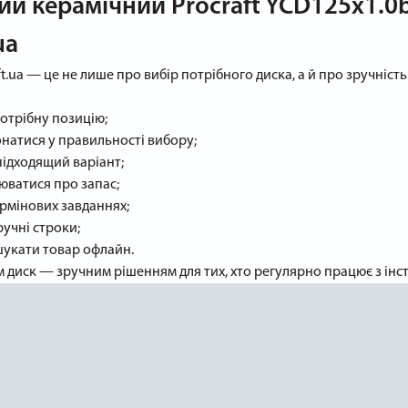
ий керамічний Procraft YCD125x1.0b
ua
ft.ua — це не лише про вибір потрібного диска, а й про зручніс
потрібну позицію;
натися у правильності вибору;
підходящий варіант;
юватися про запас;
рмінових завданнях;
ручні строки;
шукати товар офлайн.
м диск — зручним рішенням для тих, хто регулярно працює з інст