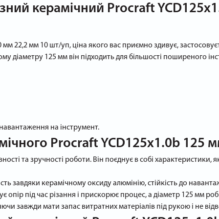
зний керамічний Procraft YCD125x1.
0 мм 22,2 мм 10 шт/уп, ціна якого вас приємно здивує, застосову
ому діаметру 125 мм він підходить для більшості поширеного ін
 навантаження на інструмент.
мічного Procraft YCD125x1.0b 125 м
ості та зручності роботи. Він поєднує в собі характеристики, 
ть завдяки керамічному оксиду алюмінію, стійкість до навантаже
опір під час різання і прискорює процес, а діаметр 125 мм роб
чи завжди мати запас витратних матеріалів під рукою і не відв