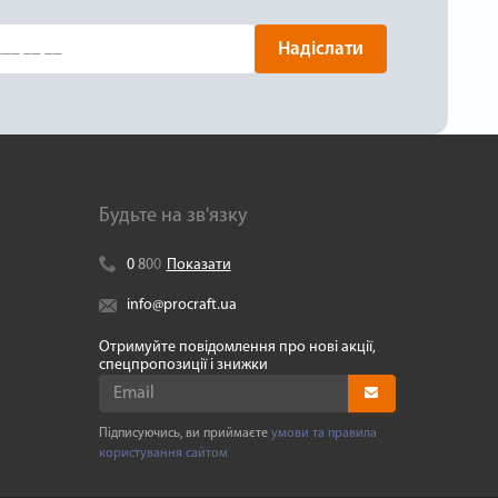
Надіслати
Будьте на зв'язку
0
8
0
0
Показати
info@procraft.ua
Отримуйте повідомлення про нові акції,
спецпропозиції і знижки
Підписуючись, ви приймаєте
умови та правила
користування сайтом