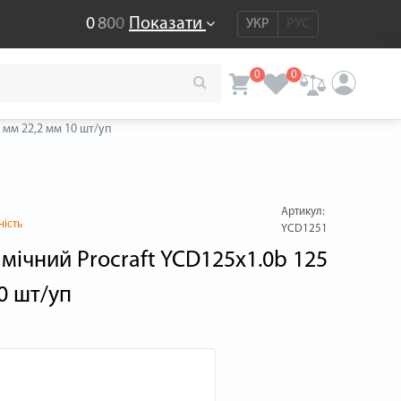
0
8
0
0
Показати
УКР
РУС
0
0
 мм 22,2 мм 10 шт/уп
Артикул:
ність
YCD1251
амічний Procraft YCD125x1.0b 125
0 шт/уп