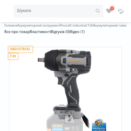
0
Головна
Акумуляторний інструмент
Procraft industrial F20
Акумуляторний гайковерт 
Все про товар
Властивості
Відгуків (0)
Відео (1)
INDUSTRIAL
F20