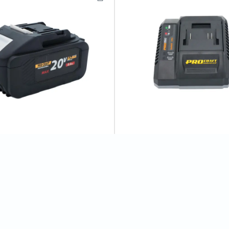
рна батарея Procraft
Зарядний пристрій Procraft in
8 (20В, 8Аг)
C20/4
2
відгуків
7
відгуків
рн
855 грн