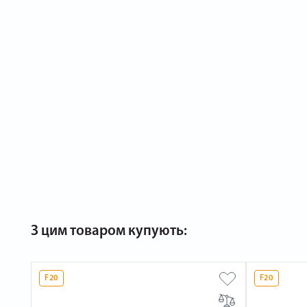
З цим товаром купують:
F20
F20