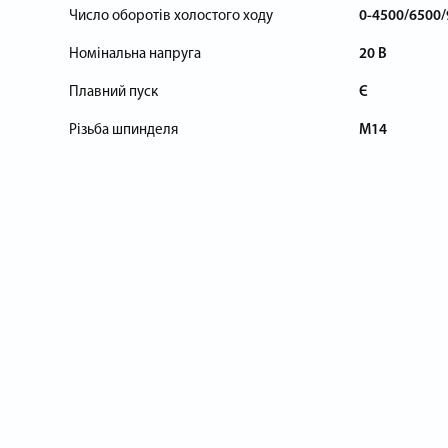
Число оборотів холостого ходу
0-4500/6500/
Номінальна напруга
20 В
Плавний пуск
Є
Різьба шпинделя
М14