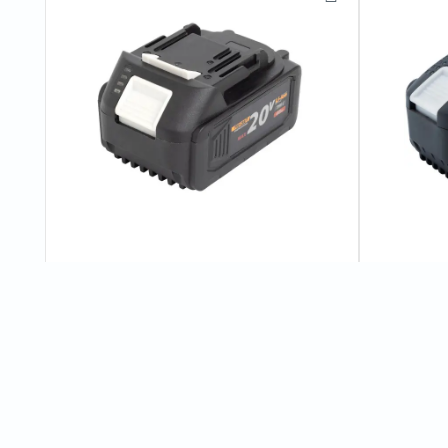
Акумуляторна батарея Procraft
Акумулято
Battery20/4С 4 Аг Type-C
Battery20/
5
відгуків
1 170 грн
1 800 г