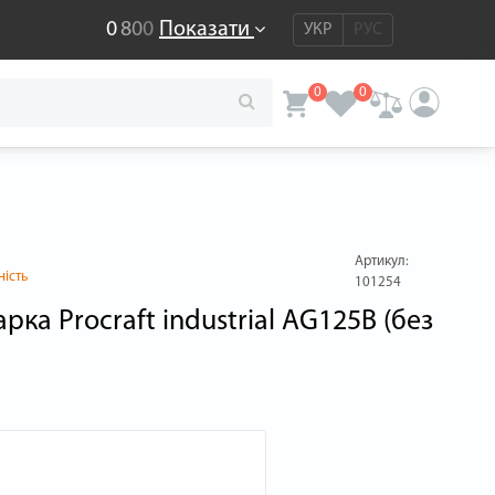
0
8
0
0
Показати
УКР
РУС
0
0
Артикул:
ність
101254
ка Procraft industrial AG125B (без