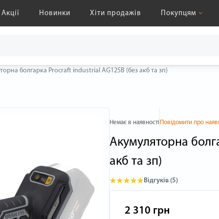
Акції
Новинки
Хіти продажів
Покупцям
орна болгарка Procraft industrial AG125B (без акб та зп)
Немає в наявності
Повідомити про наяв
Акумуляторна болгар
акб та зп)
Відгуків (5)
2 310 грн