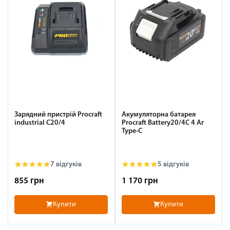
Зарядний пристрій Procraft
Акумуляторна батарея
industrial C20/4
Procraft Battery20/4С 4 Аг
Type-C
7
відгуків
5
відгуків
855 грн
1 170 грн
Купити
Купити