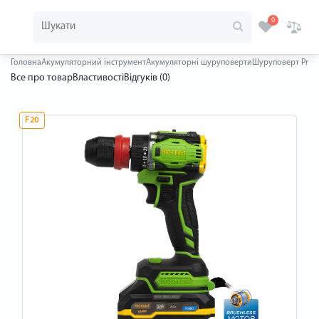
0
Головна
Акумуляторний інструмент
Акумуляторні шуруповерти
Шуруповерт Procra
Все про товар
Властивості
Відгуків (0)
F20