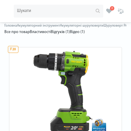
0
Головна
Акумуляторний інструмент
Акумуляторні шуруповерти
Шуруповерт Procra
Все про товар
Властивості
Відгуків (1)
Відео (1)
F20