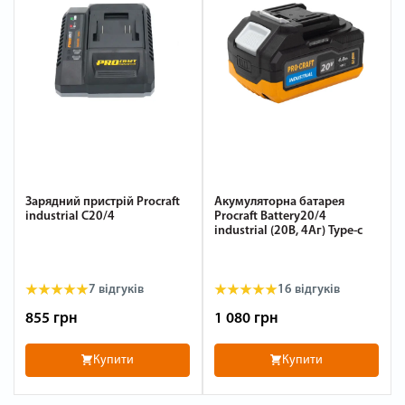
Зарядний пристрій Procraft
Акумуляторна батарея
industrial C20/4
Procraft Battery20/4
industrial (20В, 4Аг) Type-c
7
відгуків
16
відгуків
855 грн
1 080 грн
Купити
Купити