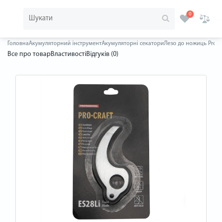
0
Головна
Акумуляторний інструмент
Акумуляторні секатори
Лезо до ножиць Procra
Все про товар
Властивості
Відгуків (0)