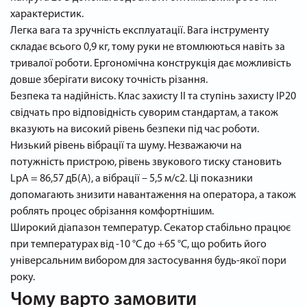
характеристик.
Легка вага та зручність експлуатації. Вага інструменту
складає всього 0,9 кг, тому руки не втомлюються навіть за
тривалої роботи. Ергономічна конструкція дає можливість
довше зберігати високу точність різання.
Безпека та надійність. Клас захисту II та ступінь захисту IP20
свідчать про відповідність суворим стандартам, а також
вказують на високий рівень безпеки під час роботи.
Низький рівень вібрації та шуму. Незважаючи на
потужність пристрою, рівень звукового тиску становить
LpA = 86,57 дБ(А), а вібрації – 5,5 м/с2. Ці показники
допомагають знизити навантаження на оператора, а також
роблять процес обрізання комфортнішим.
Широкий діапазон температур. Секатор стабільно працює
при температурах від -10 °C до +65 °C, що робить його
універсальним вибором для застосування будь-якої пори
року.
Чому варто замовити