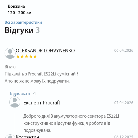
Довжина
120 - 200 см
Всі характеристики
Відгуки
3
OLEKSANDR LOHVYNENKO
06.04.2026
Вітаю
Підкажіть з Procraft ES22Li сумісний ?
А то не як не можу їх подружити.
Відповісти
1
Експерт Procraft
07.04.2026
Доброго дня! В акумуляторного секатора ES22Li
конструктивно відсутня функція роботи від
подовжувача.
Костянтин
06.12.2025