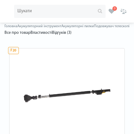
0
Головна
Акумуляторний інструмент
Акумуляторні пилки
Подовжувач телескопічни
Все про товар
Властивості
Відгуків (3)
F20