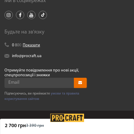
Ми в соцмережах
Будьте на зв'язку
0
8
0
0
Показати
info@procraft.ua
Отримуйте повідомлення про нові акції,
спецпропозиції і знижки
Підписуючись, ви приймаєте
умови та правила
користування сайтом
2 700 грн
3 390 грн
©
Procraft.ua
2005-2026. Усі права захищенні