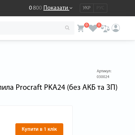
0
8
0
0
Показати
УКР
РУС
0
0
Артикул:
030024
ила Procraft PKA24 (без АКБ та ЗП)
Купити в 1 клік