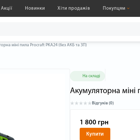
Акції
Новинки
Хіти продажів
Покупцям
орна міні пила Procraft PKA24 (без АКБ та ЗП)
На складі
Акумуляторна міні п
Відгуків (0)
1 800 грн
Купити