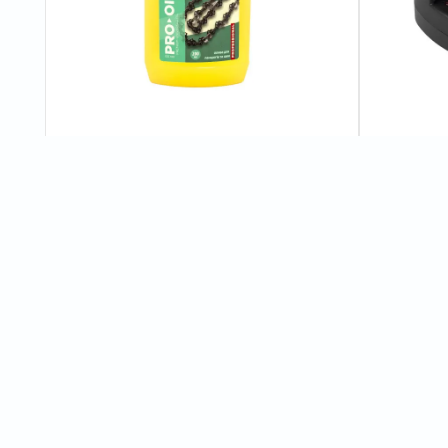
Олива Procraft для ланцюга 200 мл
Зарядний п
Charger40/
0
відгуків
90 грн
600 грн
Характеристики
Завантажити схему "Акумуляторна міні пила Procraft PKA24 (бе