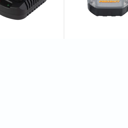
ристрій Procraft
Зарядний пристрій Procraft in
2A (під акб 20/40)
C20/2
0
відгуків
2
відгуків
435 грн
Відгуки
0
з АКБ та ЗП)"
Показати всі відгуки