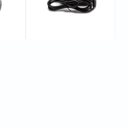
dustrial
Зарядний пристрій Procraft Charger16
0
відгуків
150 грн