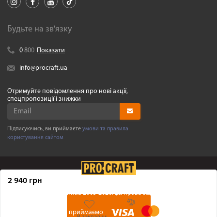
Будьте на зв'язку
0
8
0
0
Показати
info@procraft.ua
Отримуйте повідомлення про нові акції,
спецпропозиції і знижки
Підписуючись, ви приймаєте
умови та правила
користування сайтом
2 940 грн
©
Procraft.ua
2005-2026. Усі права захищенні
Ми приймаємо