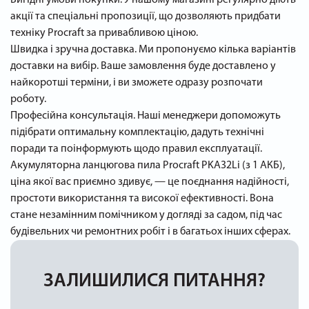
Вигідні умови покупки. У нашому магазині регулярно діють
акції та спеціальні пропозиції, що дозволяють придбати
техніку Procraft за привабливою ціною.
Швидка і зручна доставка. Ми пропонуємо кілька варіантів
доставки на вибір. Ваше замовлення буде доставлено у
найкоротші терміни, і ви зможете одразу розпочати
роботу.
Професійна консультація. Наші менеджери допоможуть
підібрати оптимальну комплектацію, дадуть технічні
поради та поінформують щодо правил експлуатації.
Акумуляторна ланцюгова пила Procraft PKA32Li (з 1 АКБ),
ціна якої вас приємно здивує, — це поєднання надійності,
простоти використання та високої ефективності. Вона
стане незамінним помічником у догляді за садом, під час
будівельних чи ремонтних робіт і в багатьох інших сферах.
ЗАЛИШИЛИСЯ ПИТАННЯ?