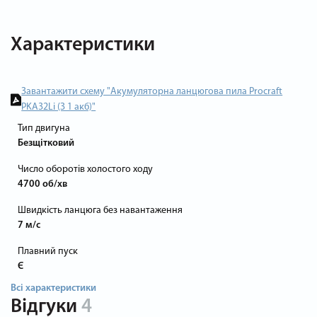
Характеристики
Завантажити схему "Акумуляторна ланцюгова пила Procraft
PKA32Li (З 1 акб)"
Тип двигуна
Безщітковий
Число оборотів холостого ходу
4700 об/хв
Швидкість ланцюга без навантаження
7 м/с
Плавний пуск
Є
Всі характеристики
Відгуки
4