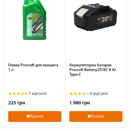
Олива Procraft для ланцюга
Акумуляторна батарея
1 л
Procraft Battery20/8C 8 Аг
Type-C
1
відгуків
4
відгуків
225 грн
1 980 грн
Купити
Купити