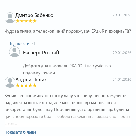
Дмитро Бабенко
29.01.2026
Чудова пилка, а телескопічний подовжувач EP2.0R підходить їй?
Відповісти
1
Експерт Procraft
29.01.2026
Доброго дня ні модель PKA 32Li не сумісна з
подовжувачами
Андрій Пелих
21.01.2026
Купив весною минулого року дану міні пилу, чесно кажучи не
надіявся на щось екстра, але моє перше враження після
використання було - вау. Перепиляв усі старі вишні що були на
дачі, неодноразово брав з собою на кемпінг. Пила за свої гроші
є топ...
Показати більше