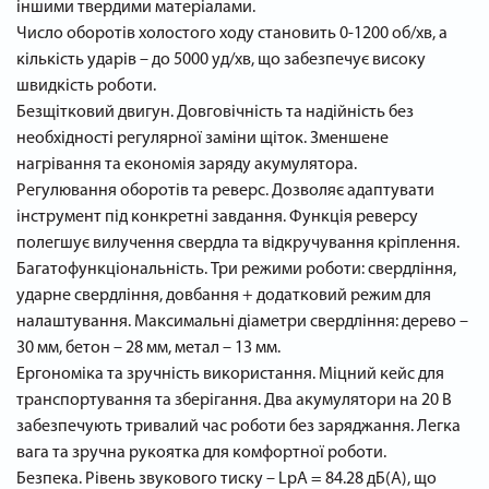
іншими твердими матеріалами.
Число оборотів холостого ходу становить 0-1200 об/хв, а
кількість ударів – до 5000 уд/хв, що забезпечує високу
швидкість роботи.
Безщітковий двигун. Довговічність та надійність без
необхідності регулярної заміни щіток. Зменшене
нагрівання та економія заряду акумулятора.
Регулювання оборотів та реверс. Дозволяє адаптувати
інструмент під конкретні завдання. Функція реверсу
полегшує вилучення свердла та відкручування кріплення.
Багатофункціональність. Три режими роботи: свердління,
ударне свердління, довбання + додатковий режим для
налаштування. Максимальні діаметри свердління: дерево –
30 мм, бетон – 28 мм, метал – 13 мм.
Ергономіка та зручність використання. Міцний кейс для
транспортування та зберігання. Два акумулятори на 20 В
забезпечують тривалий час роботи без заряджання. Легка
вага та зручна рукоятка для комфортної роботи.
Безпека. Рівень звукового тиску – LpA = 84.28 дБ(А), що