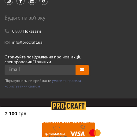
Будьте на зв'язку
0
8
0
0
Показати
info@procraft.ua
Отримуйте повідомлення про нові акції,
спецпропозиції і знижки
Підписуючись, ви приймаєте
умови та правила
користування сайтом
2 100 грн
©
Procraft.ua
2005-2026. Усі права захищенні
Ми приймаємо
В закладки