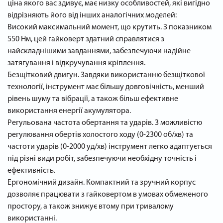
ціна якого вас здивує, має низку особливостей, які вигідно
відрізняють його від інших аналогічних моделей:
Високий максимальний момент, що крутить. З показником
550 Нм, цей гайковерт здатний справлятися з
найскладнішими завданнями, забезпечуючи надійне
затягування і відкручування кріплення.
Безщітковий двигун. Завдяки використанню безщіткової
технології, інструмент має більшу довговічність, менший
рівень шуму та вібрації, а також більш ефективне
використання енергії акумулятора.
Регульована частота обертання та ударів. З можливістю
регулювання обертів холостого ходу (0-2300 об/хв) та
частоти ударів (0-2000 уд/хв) інструмент легко адаптується
під різні види робіт, забезпечуючи необхідну точність і
ефективність.
Ергономічний дизайн. Компактний та зручний корпус
дозволяє працювати з гайковертом в умовах обмеженого
простору, а також знижує втому при тривалому
використанні.