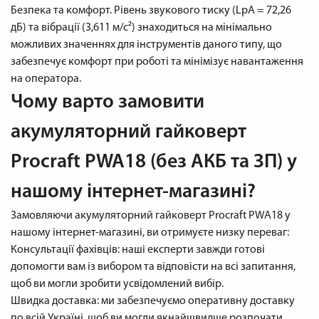
Безпека та комфорт. Рівень звукового тиску (LpA = 72,26
дБ) та вібрації (3,611 м/с²) знаходиться на мінімально
можливих значеннях для інструментів даного типу, що
забезпечує комфорт при роботі та мінімізує навантаження
на оператора.
Чому варто замовити
акумуляторний гайковерт
Procraft PWA18 (без АКБ та ЗП) у
нашому інтернет-магазині?
Замовляючи акумуляторний гайковерт Procraft PWA18 у
нашому інтернет-магазині, ви отримуєте низку переваг:
Консультації фахівців: наші експерти завжди готові
допомогти вам із вибором та відповісти на всі запитання,
щоб ви могли зробити усвідомлений вибір.
Швидка доставка: ми забезпечуємо оперативну доставку
по всій Україні, щоб ви могли якнайшвидше розпочати