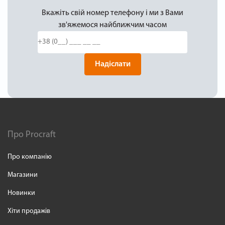
Вкажіть свій номер телефону і ми з Вами
зв'яжемося найближчим часом
Надіслати
Про Procraft
Про компанію
Магазини
Новинки
Хіти продажів