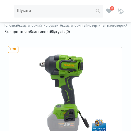
0
Головна
Акумуляторний інструмент
Акумуляторні гайковерти та гвинтоверти
Аку
Все про товар
Властивості
Відгуків (0)
F20