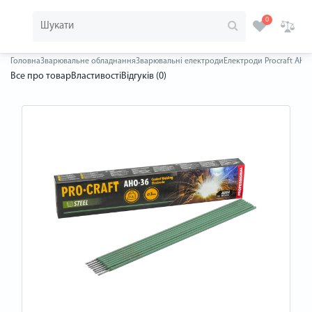
0
Головна
Зварювальне обладнання
Зварювальні електроди
Електроди Procraft AHO3
Все про товар
Властивості
Відгуків (0)