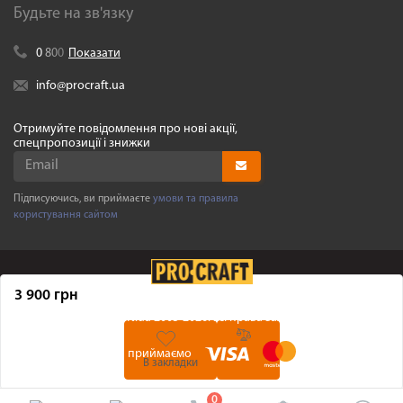
Будьте на зв'язку
0
8
0
0
Показати
info@procraft.ua
Отримуйте повідомлення про нові акції,
спецпропозиції і знижки
Підписуючись, ви приймаєте
умови та правила
користування сайтом
3 900 грн
©
Procraft.ua
2005-2026. Усі права захищенні
Ми приймаємо
В закладки
0