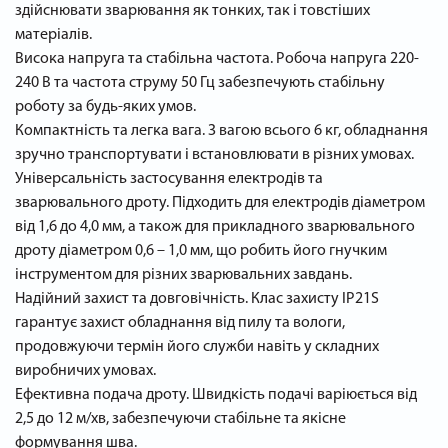
здійснювати зварювання як тонких, так і товстіших
матеріалів.
Висока напруга та стабільна частота. Робоча напруга 220-
240 В та частота струму 50 Гц забезпечують стабільну
роботу за будь-яких умов.
Компактність та легка вага. З вагою всього 6 кг, обладнання
зручно транспортувати і встановлювати в різних умовах.
Універсальність застосування електродів та
зварювального дроту. Підходить для електродів діаметром
від 1,6 до 4,0 мм, а також для прикладного зварювального
дроту діаметром 0,6 – 1,0 мм, що робить його гнучким
інструментом для різних зварювальних завдань.
Надійний захист та довговічність. Клас захисту IP21S
гарантує захист обладнання від пилу та вологи,
продовжуючи термін його служби навіть у складних
виробничих умовах.
Ефективна подача дроту. Швидкість подачі варіюється від
2,5 до 12 м/хв, забезпечуючи стабільне та якісне
формування шва.