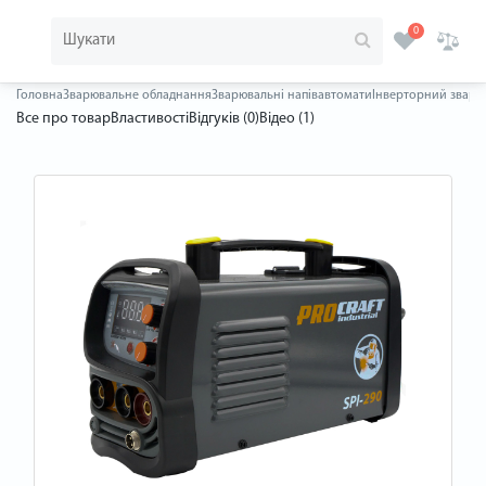
0
Головна
Зварювальне обладнання
Зварювальні напівавтомати
Інверторний зварюв
Все про товар
Властивості
Відгуків (0)
Відео (1)