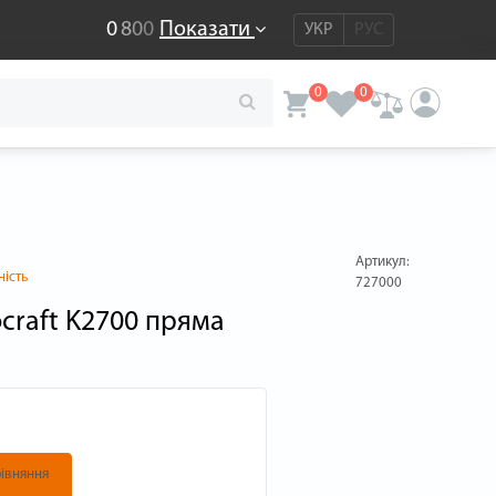
0
8
0
0
Показати
УКР
РУС
0
0
Артикул:
ність
727000
craft K2700 пряма
івняння