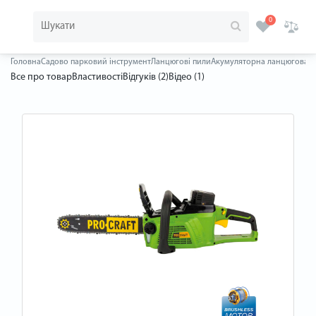
0
Головна
Садово парковий інструмент
Ланцюгові пили
Акумуляторна ланцюгова пи
Все про товар
Властивості
Відгуків (2)
Відео (1)