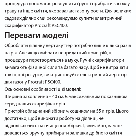
процедура допомагає розпушити ґрунт і прибрати засохлу
траву та інше сміття, яке заважає газону рости. Для великих
садових ділянок ми рекомендуємо купити електричний
скарифікатор Procraft PSC400.
Переваги моделі
Обробляти ділянку вертикуттер потрібно лише кілька разів
на рік. Але якщо вибрати непридатний пристрій, ці
процедури перетворяться на муку. Ручні скарифікатори
вимагають фізичної сили та багато часу. Щоб не витрачати
такі цінні ресурси, використовуйте електричний аератор
для газону Procraft PSC400.
Ось основні особливості цієї моделі:
Ширина захоплення – 40 см. Є максимальним показником
серед наших скарифікаторів.
Пристрій обладнаний збірним кошиком на 55 літрів. Цього
достатньо, щоб виконати роботу на ділянці, не
відволікаючись на очищення збірки. І, звичайно, вам не
доведеться вручну прибирати залишки дрібного сміття