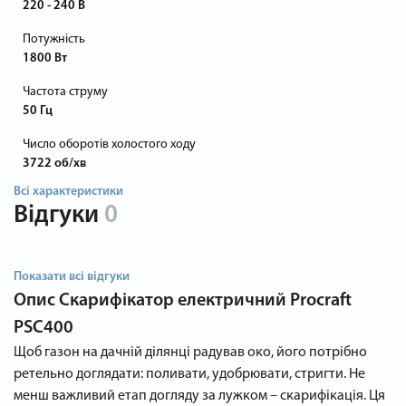
220 - 240 В
Потужність
1800 Вт
Частота струму
50 Гц
Число оборотів холостого ходу
3722 об/хв
Всі характеристики
Відгуки
0
Показати всі відгуки
Опис
Скарифікатор електричний Procraft
PSC400
Щоб газон на дачній ділянці радував око, його потрібно
ретельно доглядати: поливати, удобрювати, стригти. Не
менш важливий етап догляду за лужком – скарифікація. Ця