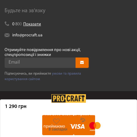
Будьте на зв'язку
0
8
0
0
Показати
info@procraft.ua
Отримуйте повідомлення про нові акції,
спецпропозиції і знижки
Підписуючись, ви приймаєте
умови та правила
користування сайтом
1 290 грн
©
Procraft.ua
2005-2026. Усі права захищенні
Ми приймаємо
В закладки