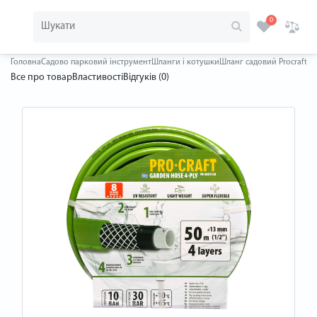
0
Головна
Садово парковий інструмент
Шланги і котушки
Шланг садовий Procraft P
Все про товар
Властивості
Відгуків (0)